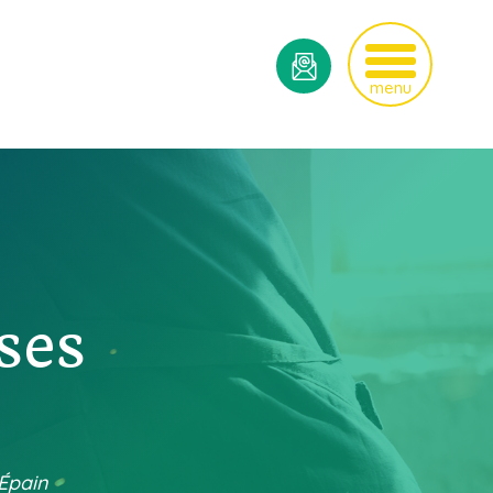
menu
ses
-Épain