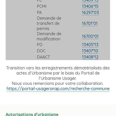
PCMI
13406*15
PA
16297*03
Demande de
transfert de
16701*01
permis
Demande de
16700*01
modification
PD
13405*13
DOC
13407*10
DAACT
13408*12
Transition vers les enregistrements dématérialisés des
actes d’Urbanisme par le biais du Portail de
l’Urbanisme Usager.
Nous vous remercions pour votre collaboration.
https://portail-usager.sirap.com/recherche-commune
Autorisations d’urbanisme