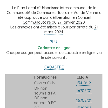
Le Plan Local d’Urbanisme intercommunal de la
Communauté de Communes Touraine Val de Vienne
a
été approuvé
p
ar délibération en
Conseil
Communautaire du 27 janvier 2020
.
Les annexes ont été mises à jour par arrêté du
21
mars 2024
.
PLUI
Cadastre en ligne
Chaque usager peut accéder au cadastre en ligne via
le site suivant :
CADASTRE
Formulaires
CERFA
CUa et CUb
13410*12
DP non
16703*01
soumis à PA
DP non
16702*01
soumis à PC
PC
13409*15