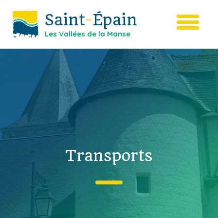
Saint
-
Épain
Les Vallées de la Manse
Transports