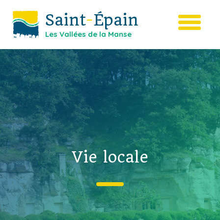
Saint
-
Épain
Les Vallées de la Manse
Vie locale