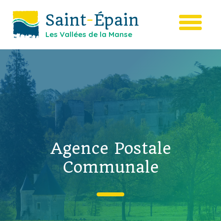
Saint
-
Épain
Les Vallées de la Manse
Agence Postale
Communale