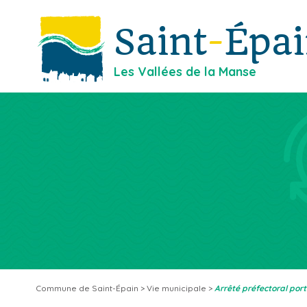
Saint
-
Épa
Les Vallées de la Manse
Commune de Saint-Épain
>
Vie municipale
>
Arrêté préfectoral port