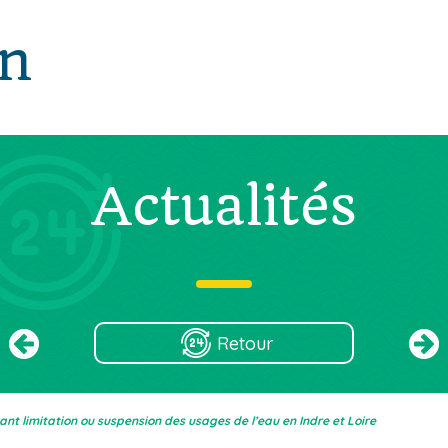
in
Actualités
Retour
ant limitation ou suspension des usages de l’eau en Indre et Loire