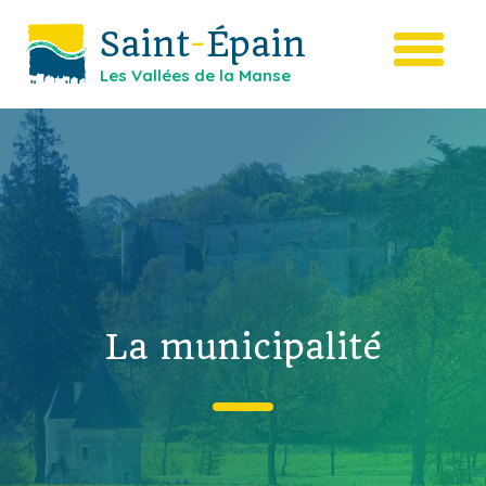
Saint
-
Épain
Les Vallées de la Manse
La municipalité