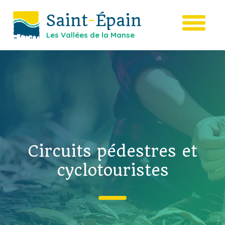
Saint
-
Épain
Les Vallées de la Manse
Circuits pédestres et
cyclotouristes