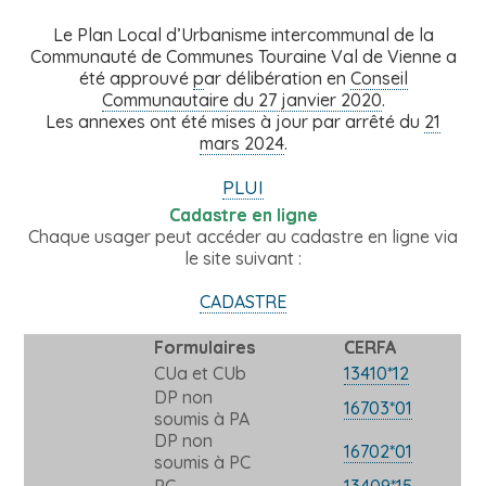
Le Plan Local d’Urbanisme intercommunal de la
Communauté de Communes Touraine Val de Vienne
a
été approuvé
p
ar délibération en
Conseil
Communautaire du 27 janvier 2020
.
Les annexes ont été mises à jour par arrêté du
21
mars 2024
.
PLUI
Cadastre en ligne
Chaque usager peut accéder au cadastre en ligne via
le site suivant :
CADASTRE
Formulaires
CERFA
CUa et CUb
13410*12
DP non
16703*01
soumis à PA
DP non
16702*01
soumis à PC
PC
13409*15