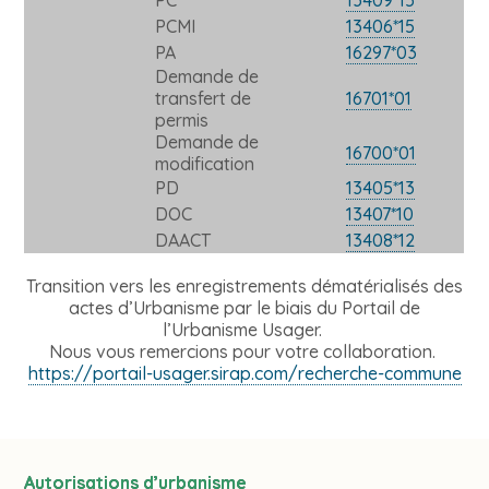
PCMI
13406*15
PA
16297*03
Demande de
transfert de
16701*01
permis
Demande de
16700*01
modification
PD
13405*13
DOC
13407*10
DAACT
13408*12
Transition vers les enregistrements dématérialisés des
actes d’Urbanisme par le biais du Portail de
l’Urbanisme Usager.
Nous vous remercions pour votre collaboration.
https://portail-usager.sirap.com/recherche-commune
Autorisations d’urbanisme