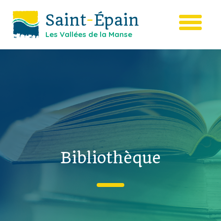
Saint
-
Épain
Les Vallées de la Manse
Bibliothèque