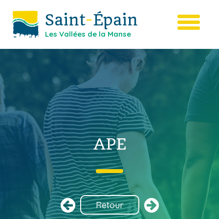
Saint
-
Épain
Les Vallées de la Manse
APE
Retour